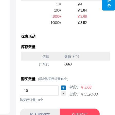
服
10+
￥4
务
100+
￥3.84
1000+
￥3.68
10000+
￥3.52
优惠活动
库存数量
信息
数值（个）
广东仓
6668
购买数量
(最小购买起订量10个)
单价：
￥
3.68
+
-
总价：
￥
5520.00
购买起订量:10个
加入购物车
立即购买