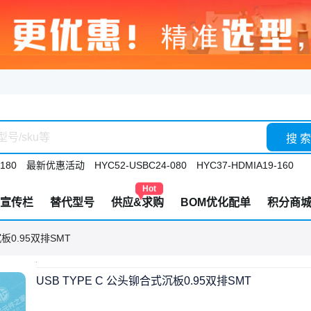
搜 索
180
最新优惠活动
HYC52-USBC24-080
HYC37-HDMIA19-160
Hot
宣传栏
替代型号
供应&求购
BOM优化配单
积分商
沉板0.95双排SMT
USB TYPE C 公头铆合式沉板0.95双排SMT