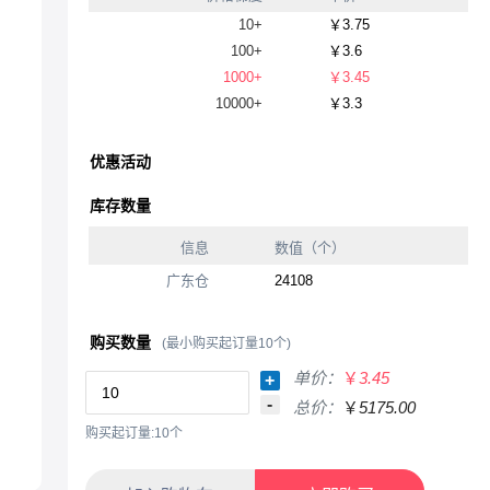
10+
￥3.75
100+
￥3.6
1000+
￥3.45
10000+
￥3.3
优惠活动
库存数量
信息
数值（个）
广东仓
24108
购买数量
(最小购买起订量10个)
单价：
￥
3.45
+
-
总价：
￥
5175.00
购买起订量:10个