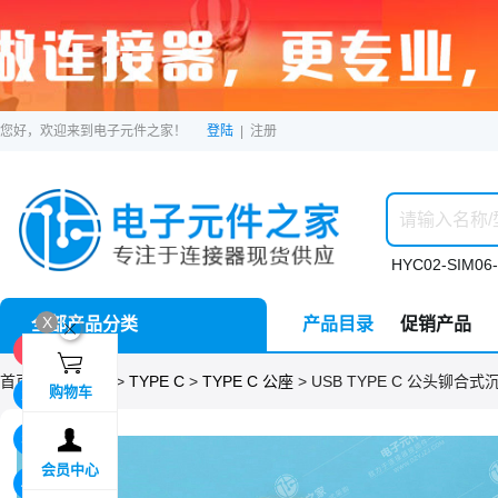
您好，欢迎来到电子元件之家！
登陆
|
注册
HYC02-SIM06-
X
全部产品分类
产品目录
促销产品
ဆ
1F

首页 >
分类目录
>
TYPE C
>
TYPE C 公座
> USB TYPE C 公头铆合式
购物车
2F

3F
会员中心
4F