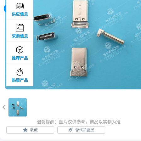

5F
供应信息

求购信息

推荐产品

热卖产品

温馨提醒：图片仅供参考，商品以实物为准
收藏
替代品叠层