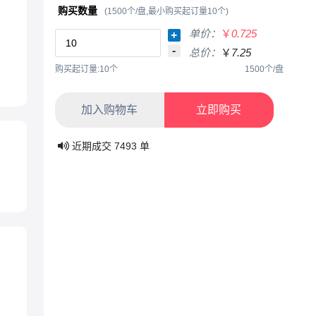
购买数量
(1500个/盘,最小购买起订量10个)
单价：
￥
0.725
+
-
总价：
￥
7.25
购买起订量:10个
1500个/盘
加入购物车
立即购买
近期成交
7493
单