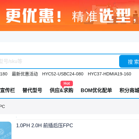
搜 索
180
最新优惠活动
HYC52-USBC24-080
HYC37-HDMIA19-160
Hot
宣传栏
替代型号
供应&求购
BOM优化配单
积分商
PC
1.0PH 2.0H 前插后压FPC