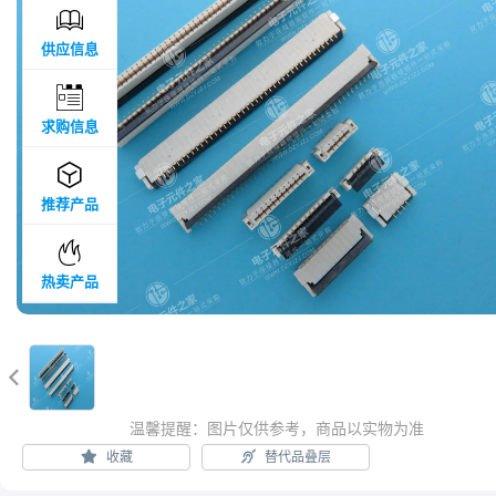

供应信息

求购信息

推荐产品

热卖产品

温馨提醒：图片仅供参考，商品以实物为准
收藏
替代品叠层