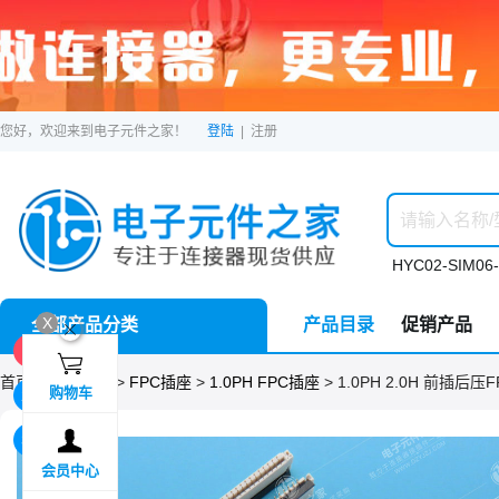
您好，欢迎来到电子元件之家！
登陆
|
注册
HYC02-SIM06-
X
全部产品分类
产品目录
促销产品
ဆ
1F

首页 >
分类目录
>
FPC插座
>
1.0PH FPC插座
> 1.0PH 2.0H 前插后压F
购物车
2F

3F
会员中心