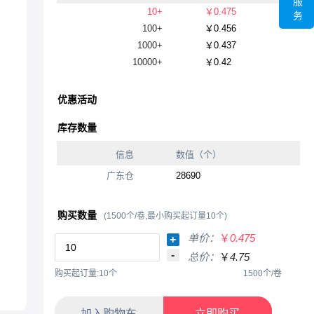
服
10+
￥0.475
务
100+
￥0.456
1000+
￥0.437
10000+
￥0.42
优惠活动
库存数量
信息
数值（个）
广东仓
28690
购买数量
(1500个/卷,最小购买起订量10个)
单价：
￥
0.475
+
-
总价：
￥
4.75
购买起订量:10个
1500个/卷
加入购物车
立即购买