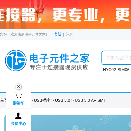
您好，欢迎来到电子元件之家！
登陆
|
注册
HYC02-SIM06-
ဆ

首页 >
分类目录
>
USB插座
>
USB 3.0
> USB 3.0 AF SMT
购物车

会员中心