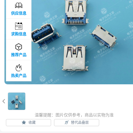

供应信息

求购信息

推荐产品

热卖产品

温馨提醒：图片仅供参考，商品以实物为准
收藏
替代品叠层