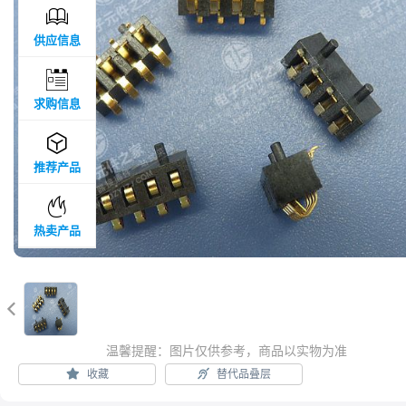

供应信息

求购信息

推荐产品

热卖产品

温馨提醒：图片仅供参考，商品以实物为准
收藏
替代品叠层