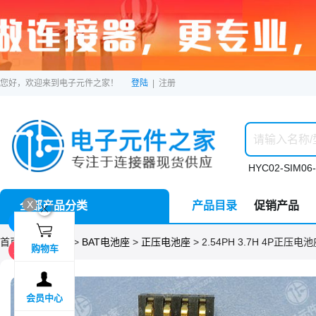
您好，欢迎来到电子元件之家！
登陆
|
注册
HYC02-SIM06-
X
全部产品分类
产品目录
促销产品
ဆ
1F

首页 >
分类目录
>
BAT电池座
>
正压电池座
> 2.54PH 3.7H 4P正压电池
购物车
2F

会员中心