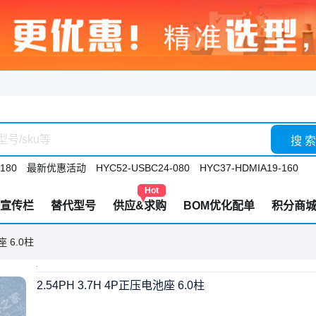
搜 索
180
最新优惠活动
HYC52-USBC24-080
HYC37-HDMIA19-160
Hot
宣传栏
替代型号
供应&求购
BOM优化配单
积分商
座 6.0柱
2.54PH 3.7H 4P正压电池座 6.0柱