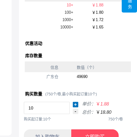
服
10+
￥1.88
务
100+
￥1.80
1000+
￥1.72
10000+
￥1.65
优惠活动
库存数量
信息
数值（个）
广东仓
49690
购买数量
(750个/卷,最小购买起订量10个)
单价：
￥
1.88
+
-
总价：
￥
18.80
购买起订量:10个
750个/卷
加入购物车
立即购买