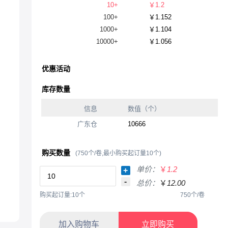
10+
￥1.2
100+
￥1.152
1000+
￥1.104
10000+
￥1.056
优惠活动
库存数量
信息
数值（个）
广东仓
10666
购买数量
(750个/卷,最小购买起订量10个)
单价：
￥
1.2
+
-
总价：
￥
12.00
购买起订量:10个
750个/卷
加入购物车
立即购买