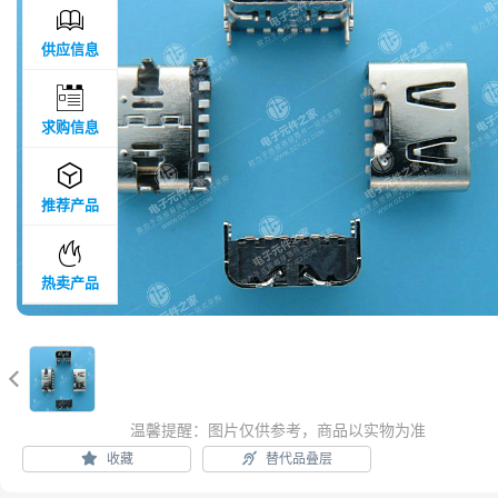

供应信息

求购信息

推荐产品

热卖产品

温馨提醒：图片仅供参考，商品以实物为准
收藏
替代品叠层