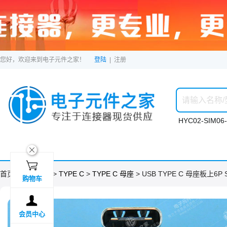
您好，欢迎来到电子元件之家！
登陆
|
注册
HYC02-SIM06-
ဆ

首页 >
分类目录
>
TYPE C
>
TYPE C 母座
> USB TYPE C 母座板上6P
购物车

会员中心