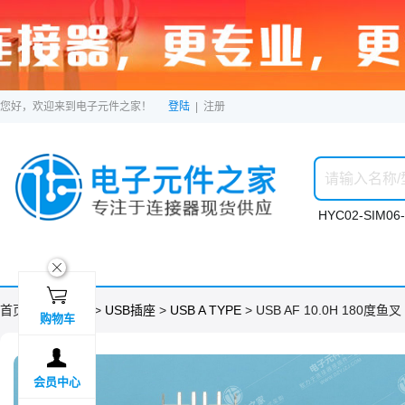
您好，欢迎来到电子元件之家！
登陆
|
注册
HYC02-SIM06-
ဆ

首页 >
分类目录
>
USB插座
>
USB A TYPE
> USB AF 10.0H 180度鱼
购物车

会员中心