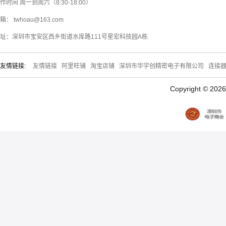
作时间 周一到周六（8:30-18:00）
箱： twhoau@163.com
址：深圳市宝安区西乡街道水库路111号星宏科技园A栋
友情链接:
友情链接
阿里旺铺
淘宝店铺
深圳市华宇创精密电子有限公司
连接
Copyright © 20