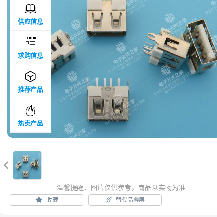

供应信息

求购信息

推荐产品

热卖产品

温馨提醒：图片仅供参考，商品以实物为准
收藏
替代品叠层