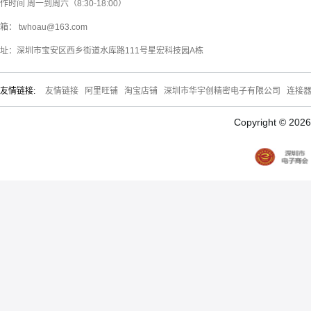
作时间 周一到周六（8:30-18:00）
箱： twhoau@163.com
址：深圳市宝安区西乡街道水库路111号星宏科技园A栋
友情链接:
友情链接
阿里旺铺
淘宝店铺
深圳市华宇创精密电子有限公司
连接
Copyright © 20