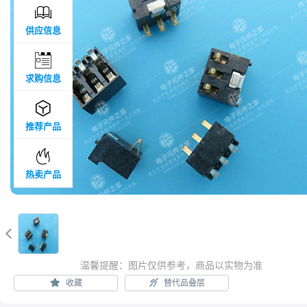

供应信息

求购信息

推荐产品

热卖产品

温馨提醒：图片仅供参考，商品以实物为准
收藏
替代品叠层