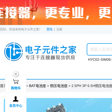
您好，欢迎来到电子元件之家！
登陆
|
注册
HYC02-SIM06-
ဆ

首页 >
分类目录
>
BAT电池座
>
侧压电池座
> 2.5PH 3P 6.5H侧压电池座
购物车

会员中心