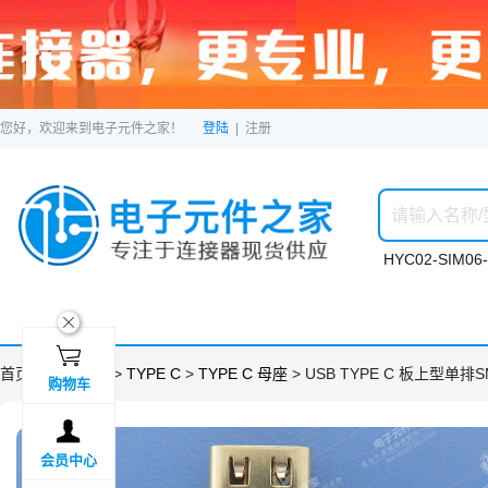
您好，欢迎来到电子元件之家！
登陆
|
注册
HYC02-SIM06-
ဆ

首页 >
分类目录
>
TYPE C
>
TYPE C 母座
> USB TYPE C 板上型单排
购物车

会员中心