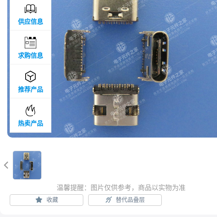

供应信息

求购信息

推荐产品

热卖产品

温馨提醒：图片仅供参考，商品以实物为准
收藏
替代品叠层