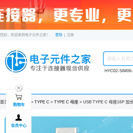
您好，欢迎来到电子元件之家！
登陆
|
注册
HYC02-SIM06-
ဆ

首页 >
分类目录
>
TYPE C
>
TYPE C 母座
> USB TYPE C 母座16P 加
购物车

会员中心