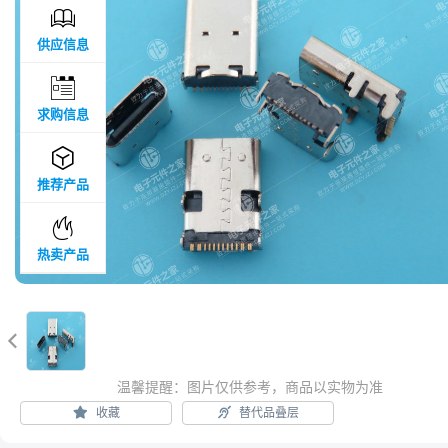

供应信息

求购信息

推荐产品

热卖产品

温馨提醒：图片仅供参考，商品以实物为准
收藏
替代品叠层