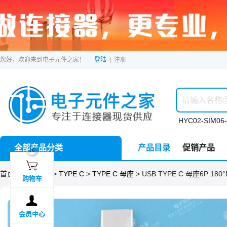
您好，欢迎来到电子元件之家！
登陆
|
注册
HYC02-SIM06-
全部产品分类
产品目录
促销产品
ဆ

首页 >
分类目录
>
TYPE C
>
TYPE C 母座
> USB TYPE C 母座6P 180°D
购物车

会员中心