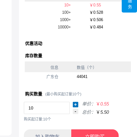
服
10+
￥0.55
务
100+
￥0.528
1000+
￥0.506
10000+
￥0.484
优惠活动
库存数量
信息
数值（个）
广东仓
44041
购买数量
(最小购买起订量10个)
单价：
￥
0.55
+
-
总价：
￥
5.50
购买起订量:10个
加入购物车
立即购买