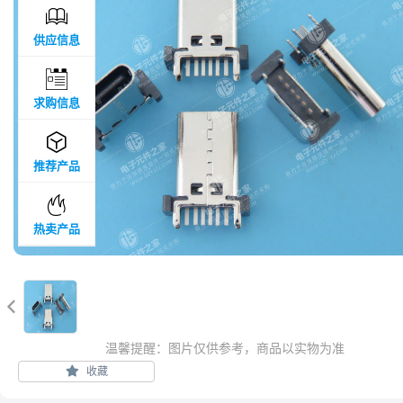

供应信息

求购信息

推荐产品

热卖产品

温馨提醒：图片仅供参考，商品以实物为准
收藏