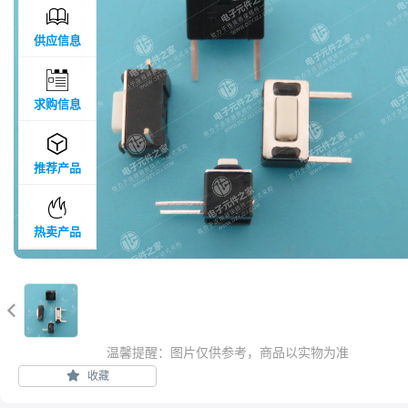

供应信息

求购信息

推荐产品

热卖产品

温馨提醒：图片仅供参考，商品以实物为准
收藏