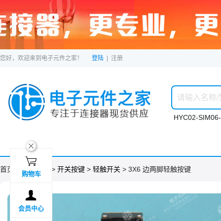
您好，欢迎来到电子元件之家！
登陆
|
注册
HYC02-SIM06-
ဆ

首页 >
分类目录
>
开关按键
>
轻触开关
> 3X6 边两脚轻触按键
购物车

会员中心