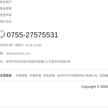
联系我们
隐私政策
免责声明
用户协议
0755-27575531
作时间 周一到周六（8:30-18:00）
箱： twhoau@163.com
址：深圳市宝安区西乡街道水库路111号星宏科技园A栋
友情链接:
友情链接
阿里旺铺
淘宝店铺
深圳市华宇创精密电子有限公司
连接
Copyright © 20