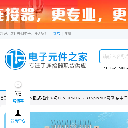
您好，欢迎来到电子元件之家！
登陆
|
注册
HYC02-SIM06-
ဆ

首页 >
分类目录
>
欧式插座
>
母座
> DIN41612 3XNpin 90°弯母 缺中
购物车

会员中心