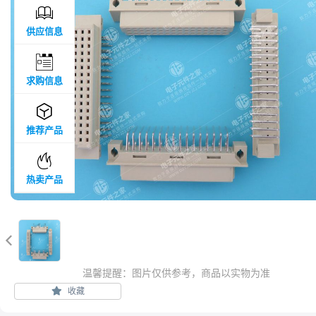

供应信息

求购信息

推荐产品

热卖产品

温馨提醒：图片仅供参考，商品以实物为准
收藏