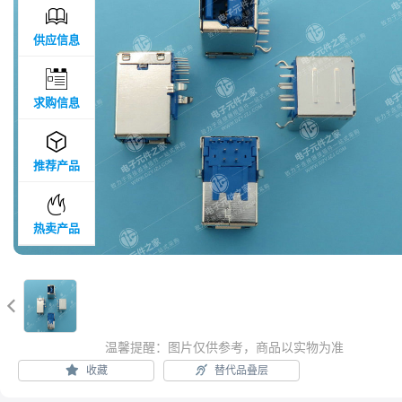

供应信息

求购信息

推荐产品

热卖产品

温馨提醒：图片仅供参考，商品以实物为准
收藏
替代品叠层