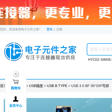
您好，欢迎来到电子元件之家！
登陆
|
注册
HYC02-SIM06-
ဆ

首页 >
分类目录
>
USB插座
>
USB B TYPE
> USB 3.0 BF 90°DIP弯脚
购物车

会员中心