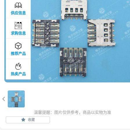

供应信息

求购信息

推荐产品

热卖产品

温馨提醒：图片仅供参考，商品以实物为准
收藏