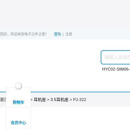
您好，欢迎来到电子元件之家！
登陆
|
注册
HYC02-SIM06-
ဆ

首页 >
分类目录
>
耳机座
>
3.5耳机座
> PJ-322
购物车

会员中心