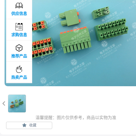

供应信息

求购信息

推荐产品

热卖产品

温馨提醒：图片仅供参考，商品以实物为准
收藏