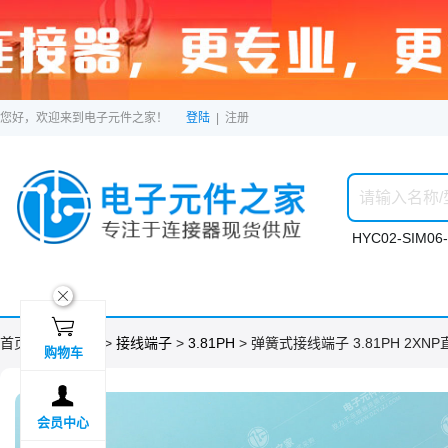
您好，欢迎来到电子元件之家！
登陆
|
注册
HYC02-SIM06-
ဆ

首页 >
分类目录
>
接线端子
>
3.81PH
> 弹簧式接线端子 3.81PH 2XN
购物车

会员中心