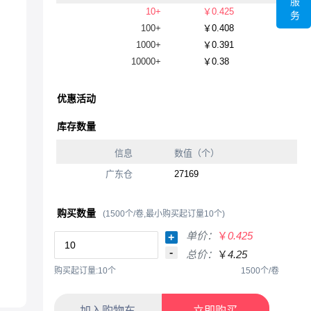
服
10+
￥0.425
务
100+
￥0.408
1000+
￥0.391
10000+
￥0.38
优惠活动
库存数量
信息
数值（个）
广东仓
27169
购买数量
(1500个/卷,最小购买起订量10个)
单价：
￥
0.425
+
-
总价：
￥
4.25
购买起订量:10个
1500个/卷
加入购物车
立即购买