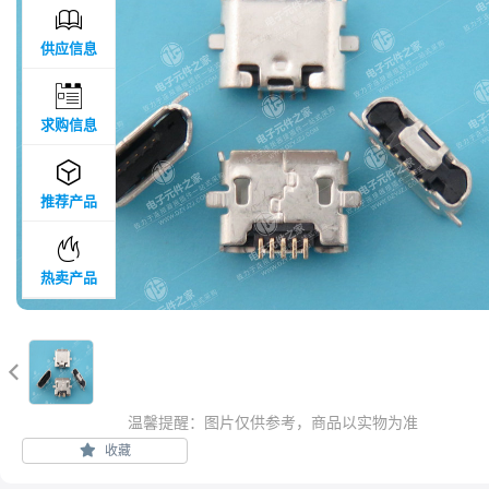

供应信息

求购信息

推荐产品

热卖产品

温馨提醒：图片仅供参考，商品以实物为准
收藏