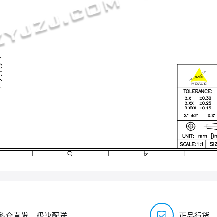
多仓直发，极速配送
正品行货