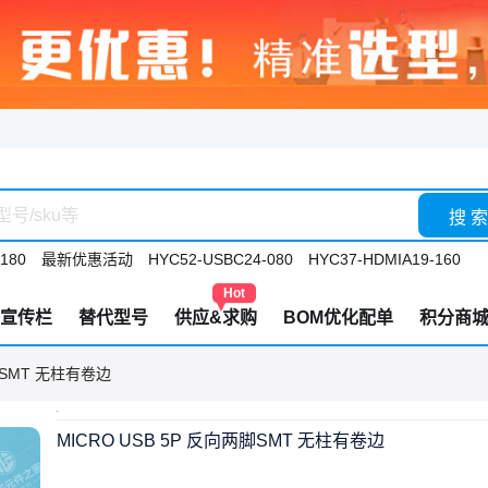
搜 索
180
最新优惠活动
HYC52-USBC24-080
HYC37-HDMIA19-160
Hot
宣传栏
替代型号
供应&求购
BOM优化配单
积分商
两脚SMT 无柱有卷边
MICRO USB 5P 反向两脚SMT 无柱有卷边