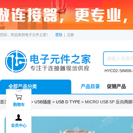
您好，欢迎来到电子元件之家！
登陆
|
注册
HYC02-SIM06-
全部产品分类
产品目录
促销产品
ဆ

首页 >
分类目录
>
USB插座
>
USB D TYPE
> MICRO USB 5P 反向
购物车

会员中心