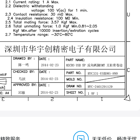
，精致服务
天天低价，畅选无忧