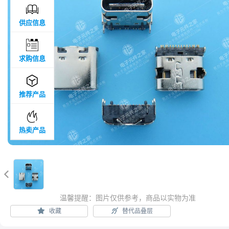

供应信息

求购信息

推荐产品

热卖产品

温馨提醒：图片仅供参考，商品以实物为准
收藏
替代品叠层