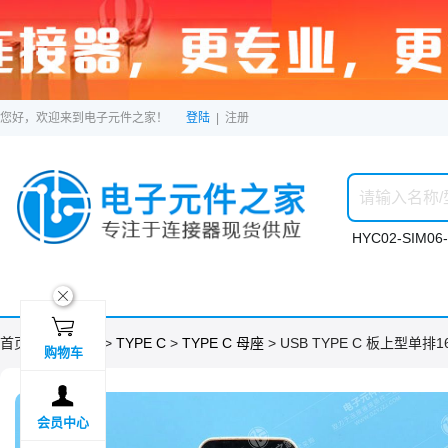
您好，欢迎来到电子元件之家！
登陆
|
注册
HYC02-SIM06-
ဆ

首页 >
分类目录
>
TYPE C
>
TYPE C 母座
> USB TYPE C 板上型单排
购物车

会员中心