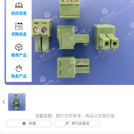

供应信息

求购信息

推荐产品

热卖产品

温馨提醒：图片仅供参考，商品以实物为准
收藏
替代品叠层