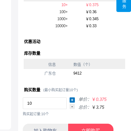
服
10+
￥0.375
务
100+
￥0.36
1000+
￥0.345
10000+
￥0.33
优惠活动
库存数量
信息
数值（个）
广东仓
9412
购买数量
(最小购买起订量10个)
单价：
￥
0.375
+
-
总价：
￥
3.75
购买起订量:10个
加入购物车
立即购买