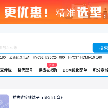
搜 索
180
最新优惠活动
HYC52-USBC24-080
HYC37-HDMIA19-160
Hot
宣传栏
替代型号
供应&求购
BOM优化配单
积分商
插拔式接线端子 间距3.81 弯孔