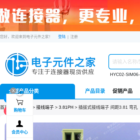
您好，欢迎来到电子元件之家！
登陆
|
注册
HYC02-SIM06-
X
全部产品分类
产品目录
促销产品
ဆ
1F

首页 >
分类目录
>
接线端子
>
3.81PH
> 插拔式接线端子 间距3.81 弯孔
购物车
2F

会员中心