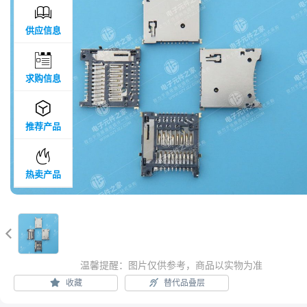

供应信息

求购信息

推荐产品

热卖产品

温馨提醒：图片仅供参考，商品以实物为准
收藏
替代品叠层