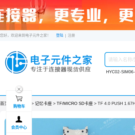
您好，欢迎来到电子元件之家！
登陆
|
注册
HYC02-SIM06-
ဆ

首页 >
分类目录
>
记忆卡座
>
TF/MICRO SD卡座
> TF 4.0 PUSH 1.67
购物车

会员中心