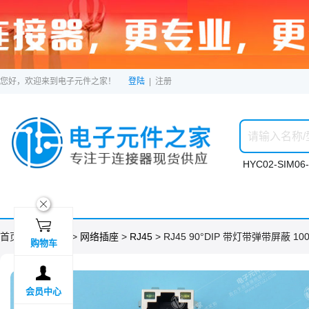
您好，欢迎来到电子元件之家！
登陆
|
注册
HYC02-SIM06-
ဆ

首页 >
分类目录
>
网络插座
>
RJ45
> RJ45 90°DIP 带灯带弹带屏蔽 10
购物车

会员中心