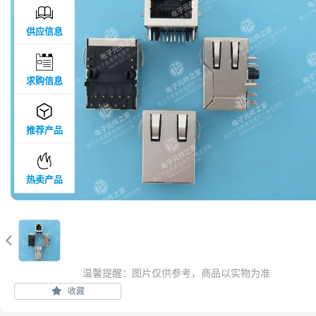

供应信息

求购信息

推荐产品

热卖产品

温馨提醒：图片仅供参考，商品以实物为准
收藏