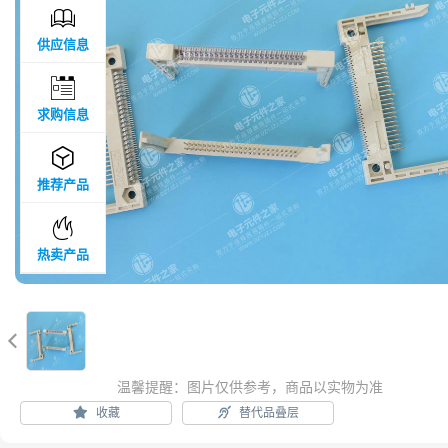

供应信息

求购信息

推荐产品

热卖产品

温馨提醒：图片仅供参考，商品以实物为准
收藏
替代品叠层