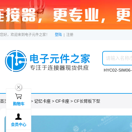
您好，欢迎来到电子元件之家！
登陆
|
注册
HYC02-SIM06-
ဆ

首页 >
分类目录
>
记忆卡座
>
CF卡座
> CF长臂板下型
购物车

会员中心