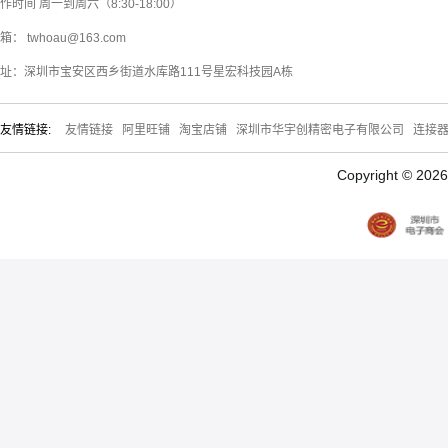
作时间 周一到周六（8:30-18:00）
箱： twhoau@163.com
址：深圳市宝安区西乡街道水库路111号星宏科技园A栋
友情链接:
友情链接
阿里旺铺
淘宝店铺
深圳市华宇创精密电子有限公司
连接
Copyright © 20