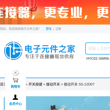
您好，欢迎来到电子元件之家！
登陆
|
注册
HYC02-SIM06-
ဆ

首页 >
分类目录
>
开关按键
>
拨动开关
> 拨动开关 SS-12D07
购物车

会员中心