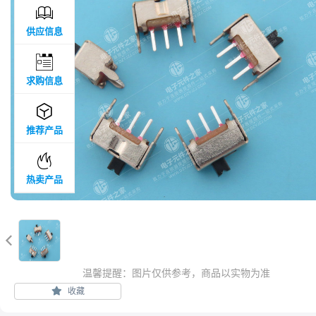

供应信息

求购信息

推荐产品

热卖产品

温馨提醒：图片仅供参考，商品以实物为准
收藏