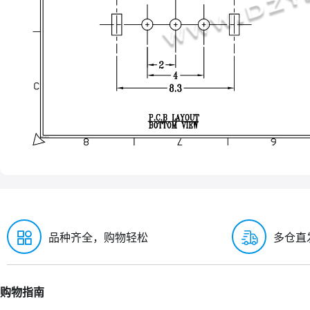
品种齐全，购物轻松
多仓直
购物指南