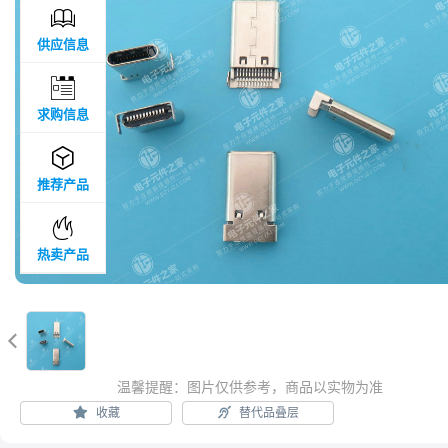

供应信息

求购信息

推荐产品

热卖产品

温馨提醒：图片仅供参考，商品以实物为准
收藏
替代品叠层