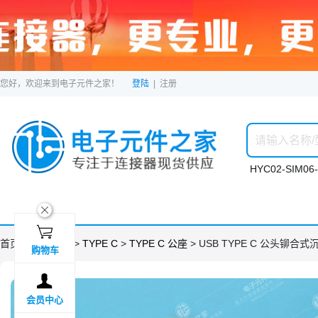
您好，欢迎来到电子元件之家！
登陆
|
注册
HYC02-SIM06-
ဆ

首页 >
分类目录
>
TYPE C
>
TYPE C 公座
> USB TYPE C 公头铆合式
购物车

会员中心