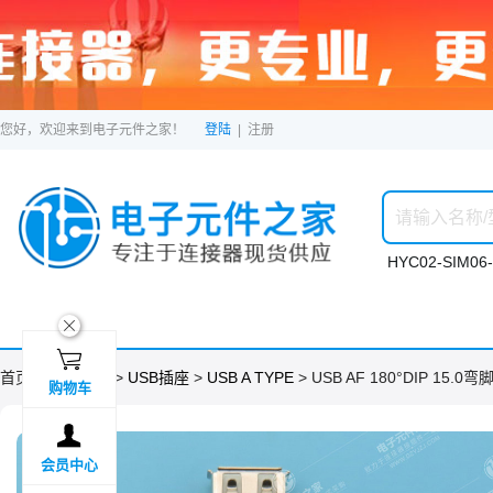
您好，欢迎来到电子元件之家！
登陆
|
注册
HYC02-SIM06-
ဆ

首页 >
分类目录
>
USB插座
>
USB A TYPE
> USB AF 180°DIP 15.0
购物车

会员中心