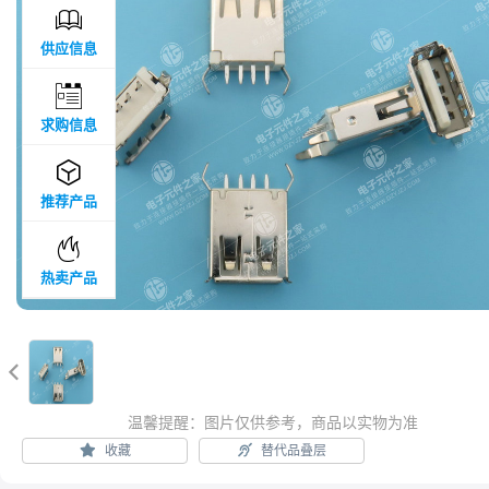

供应信息

求购信息

推荐产品

热卖产品

温馨提醒：图片仅供参考，商品以实物为准
收藏
替代品叠层