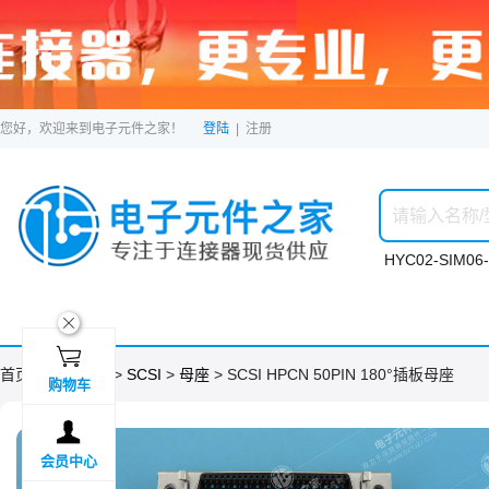
您好，欢迎来到电子元件之家！
登陆
|
注册
HYC02-SIM06-
ဆ

首页 >
分类目录
>
SCSI
>
母座
> SCSI HPCN 50PIN 180°插板母座
购物车

会员中心