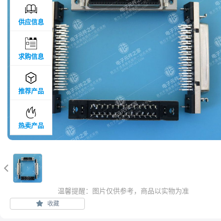

供应信息

求购信息

推荐产品

热卖产品

温馨提醒：图片仅供参考，商品以实物为准
收藏