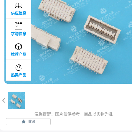

供应信息

求购信息

推荐产品

热卖产品

温馨提醒：图片仅供参考，商品以实物为准
收藏