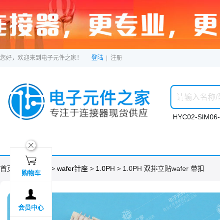
您好，欢迎来到电子元件之家！
登陆
|
注册
HYC02-SIM06-
ဆ

首页 >
分类目录
>
wafer针座
>
1.0PH
> 1.0PH 双排立贴wafer 带扣
购物车

会员中心