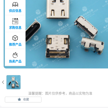

供应信息

求购信息

推荐产品

热卖产品

温馨提醒：图片仅供参考，商品以实物为准
收藏