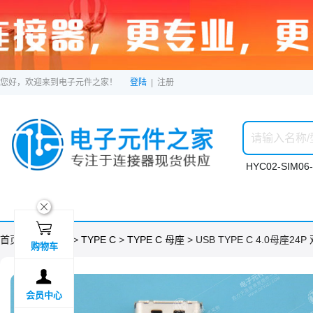
您好，欢迎来到电子元件之家！
登陆
|
注册
HYC02-SIM06-
ဆ

首页 >
分类目录
>
TYPE C
>
TYPE C 母座
> USB TYPE C 4.0母座24P
购物车

会员中心