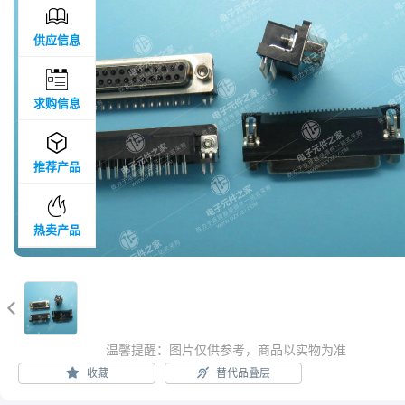

供应信息

求购信息

推荐产品

热卖产品

温馨提醒：图片仅供参考，商品以实物为准
收藏
替代品叠层