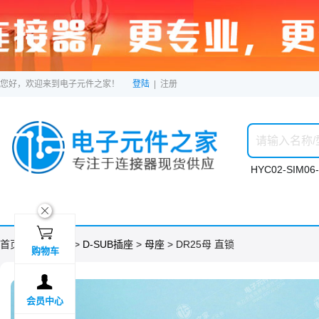
您好，欢迎来到电子元件之家！
登陆
|
注册
HYC02-SIM06-
ဆ

首页 >
分类目录
>
D-SUB插座
>
母座
> DR25母 直锁
购物车

会员中心