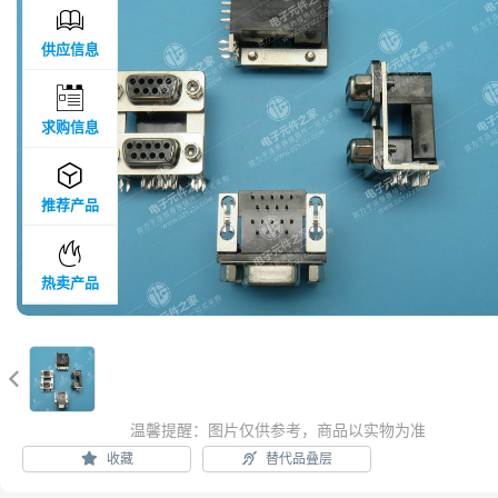

供应信息

求购信息

推荐产品

热卖产品

温馨提醒：图片仅供参考，商品以实物为准
收藏
替代品叠层