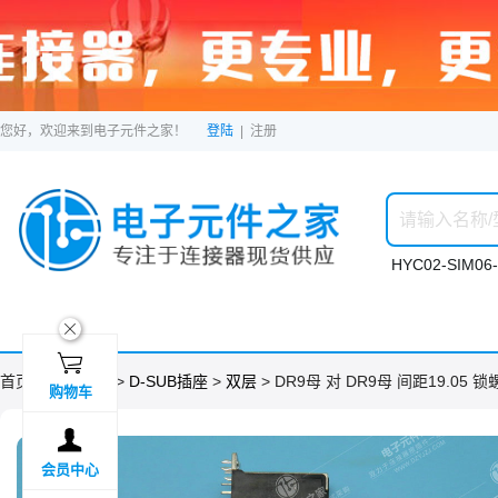
您好，欢迎来到电子元件之家！
登陆
|
注册
HYC02-SIM06-
ဆ

首页 >
分类目录
>
D-SUB插座
>
双层
> DR9母 对 DR9母 间距19.05 
购物车

会员中心