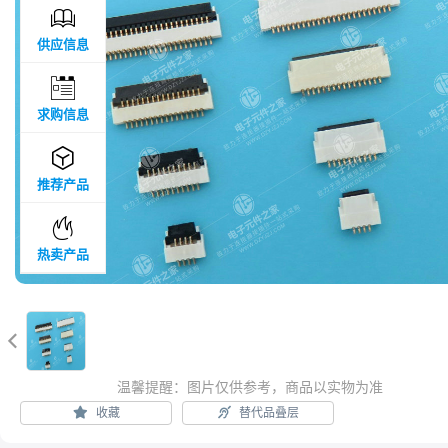

供应信息

求购信息

推荐产品

热卖产品

温馨提醒：图片仅供参考，商品以实物为准
收藏
替代品叠层