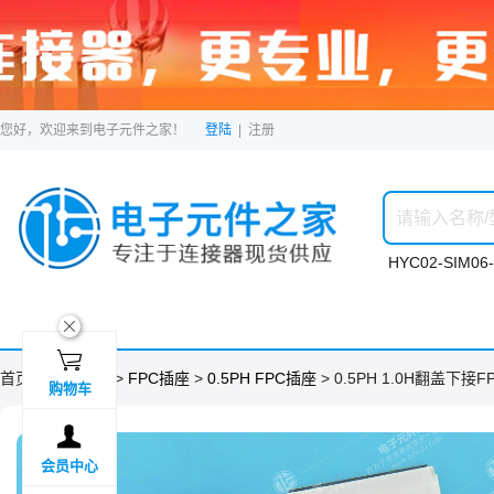
您好，欢迎来到电子元件之家！
登陆
|
注册
HYC02-SIM06-
ဆ

首页 >
分类目录
>
FPC插座
>
0.5PH FPC插座
> 0.5PH 1.0H翻盖下接F
购物车

会员中心