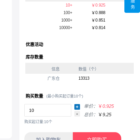
服
10+
￥0.925
务
100+
￥0.888
1000+
￥0.851
10000+
￥0.814
优惠活动
库存数量
信息
数值（个）
广东仓
13313
购买数量
(最小购买起订量10个)
单价：
￥
0.925
+
-
总价：
￥
9.25
购买起订量:10个
加入购物车
立即购买