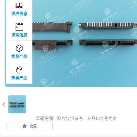

供应信息

求购信息

推荐产品

热卖产品

温馨提醒：图片仅供参考，商品以实物为准
收藏