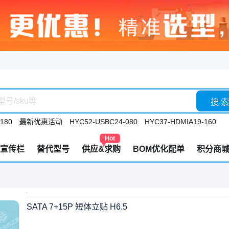
搜 索
180
最新优惠活动
HYC52-USBC24-080
HYC37-HDMIA19-160
Hot
宣传栏
替代型号
供应&求购
BOM优化配单
积分商
SATA 7+15P 短体立贴 H6.5