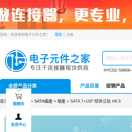
您好，欢迎来到电子元件之家！
登陆
|
注册
HYC02-SIM06-
全部产品分类
产品目录
促销产品
ဆ

首页 >
分类目录
>
SATA插座
>
母座
> SATA 7+15P 短体立贴 H6.5
购物车

会员中心