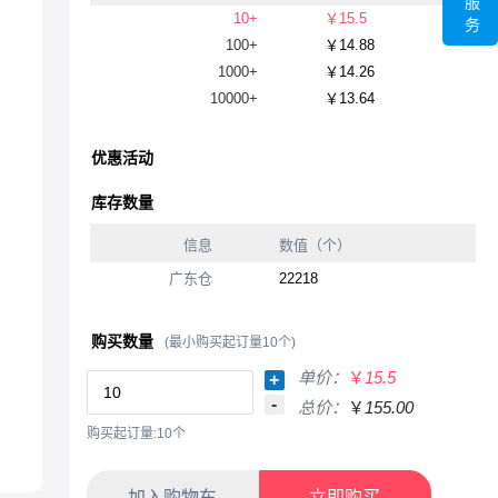
服
10+
￥15.5
务
100+
￥14.88
1000+
￥14.26
10000+
￥13.64
优惠活动
库存数量
信息
数值（个）
广东仓
22218
购买数量
(最小购买起订量10个)
单价：
￥
15.5
+
-
总价：
￥
155.00
购买起订量:10个
加入购物车
立即购买