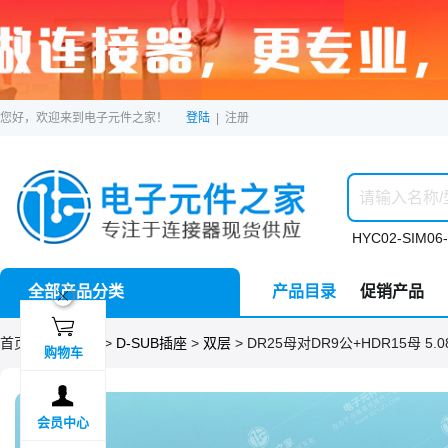
您好，欢迎来到电子元件之家！
登陆
|
注册
HYC02-SIM06-
全部产品分类
产品目录
促销产品
ဆ

首页 >
分类目录
>
D-SUB插座
>
双层
> DR25母对DR9公+HDR15母 5.0
购物车

会员中心