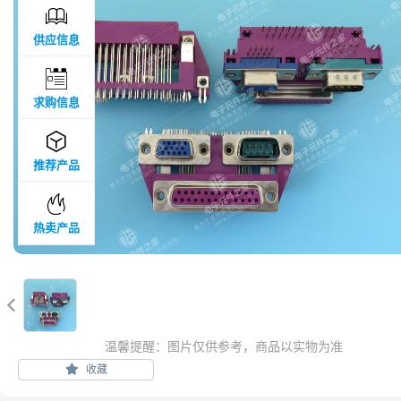

供应信息

求购信息

推荐产品

热卖产品

温馨提醒：图片仅供参考，商品以实物为准
收藏