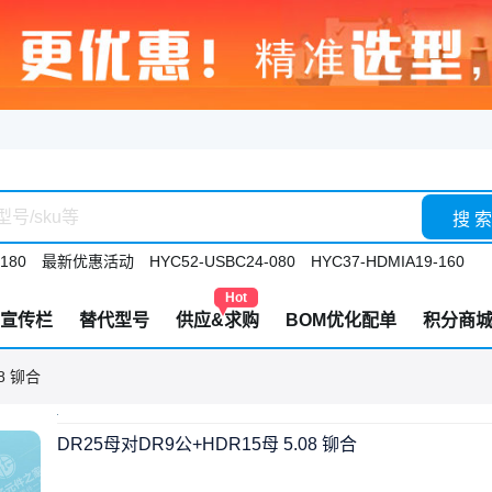
搜 索
180
最新优惠活动
HYC52-USBC24-080
HYC37-HDMIA19-160
Hot
宣传栏
替代型号
供应&求购
BOM优化配单
积分商
8 铆合
DR25母对DR9公+HDR15母 5.08 铆合