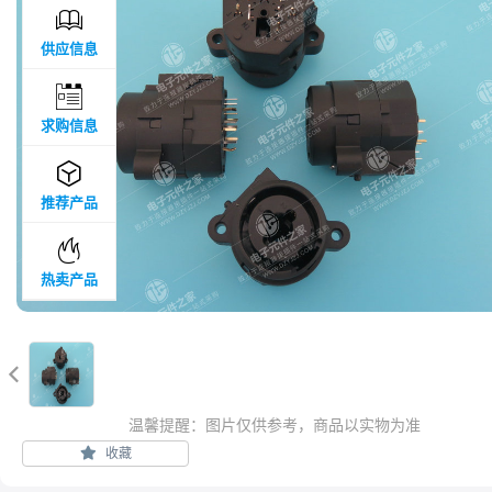

供应信息

求购信息

推荐产品

热卖产品

温馨提醒：图片仅供参考，商品以实物为准
收藏