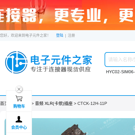
您好，欢迎来到电子元件之家！
登陆
|
注册
HYC02-SIM06-
ဆ

首页 >
分类目录
>
音频 XLR(卡侬)插座
> CTCK-12H-11P
购物车

会员中心