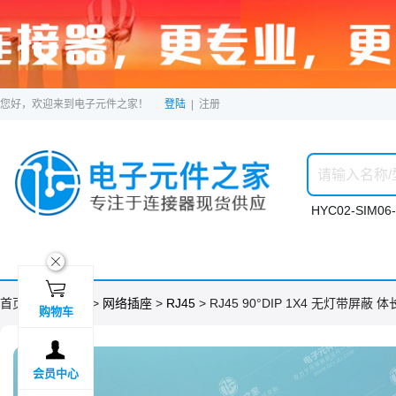
您好，欢迎来到电子元件之家！
登陆
|
注册
HYC02-SIM06-
ဆ

首页 >
分类目录
>
网络插座
>
RJ45
> RJ45 90°DIP 1X4 无灯带屏蔽 
购物车

会员中心