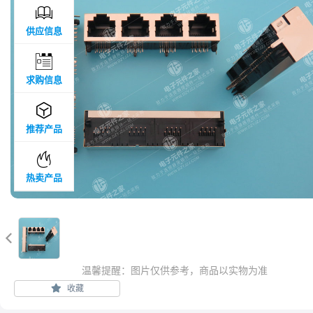

供应信息

求购信息

推荐产品

热卖产品

温馨提醒：图片仅供参考，商品以实物为准
收藏