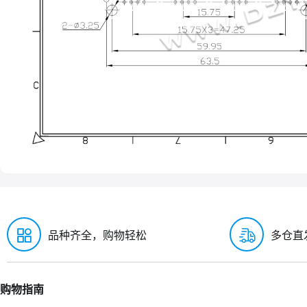
品种齐全，购物轻松
多仓直
购物指南