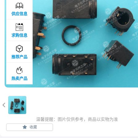

供应信息

求购信息

推荐产品

热卖产品

温馨提醒：图片仅供参考，商品以实物为准
收藏