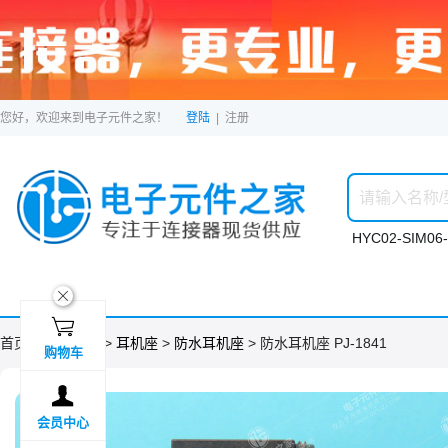
您好，欢迎来到电子元件之家！
登陆
|
注册
HYC02-SIM06-
ဆ

首页 >
分类目录
>
耳机座
>
防水耳机座
> 防水耳机座 PJ-1841
购物车

会员中心