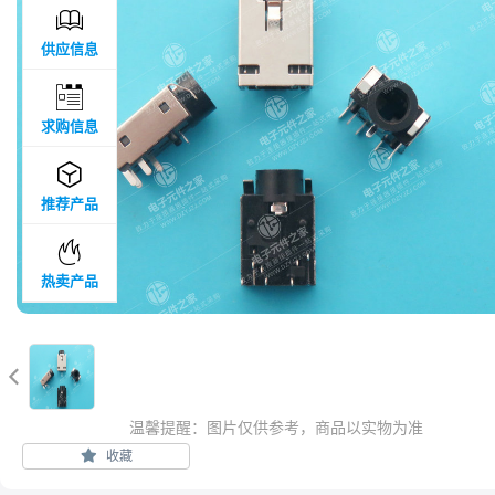

供应信息

求购信息

推荐产品

热卖产品

温馨提醒：图片仅供参考，商品以实物为准
收藏