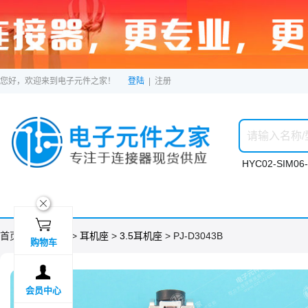
您好，欢迎来到电子元件之家！
登陆
|
注册
HYC02-SIM06-
ဆ

首页 >
分类目录
>
耳机座
>
3.5耳机座
> PJ-D3043B
购物车

会员中心