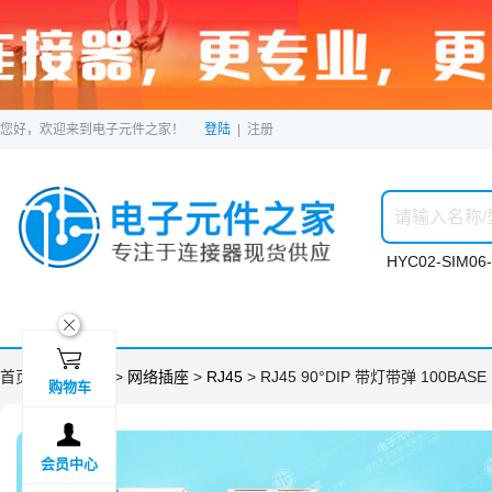
您好，欢迎来到电子元件之家！
登陆
|
注册
HYC02-SIM06-
ဆ

首页 >
分类目录
>
网络插座
>
RJ45
> RJ45 90°DIP 带灯带弹 100BASE
购物车

会员中心