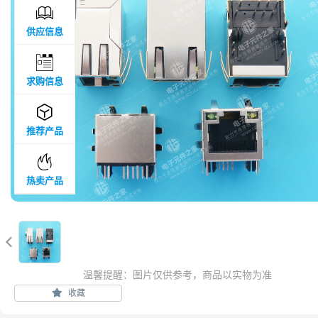

供应信息

求购信息

推荐产品

热卖产品

温馨提醒：图片仅供参考，商品以实物为准
收藏