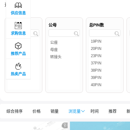

过滤结果 :
5
供应信息

品牌属地
公母
总PIN数
求购信息




推荐产品

热卖产品
综合排序
价格
销量
浏览量

时间
推荐
2