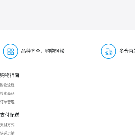
品种齐全，购物轻松
多仓直
购物指南
购物流程
搜索商品
订单管理
支付配送
支付方式
快递运输