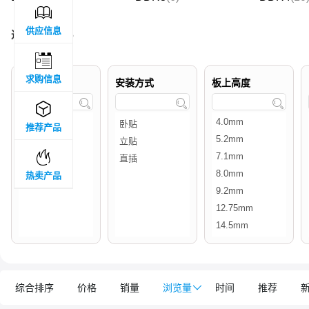

供应信息
过滤结果 :
15

求购信息
品牌属地
安装方式
板上高度




推荐产品

热卖产品
综合排序
价格
销量
浏览量

时间
推荐