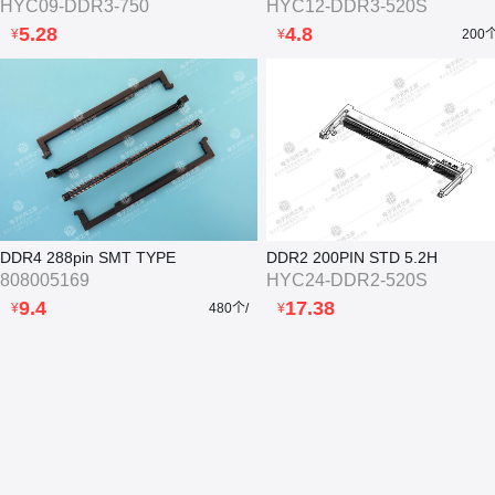
HYC09-DDR3-750
HYC12-DDR3-520S
5.28
4.8
¥
¥
200
DDR4 288pin SMT TYPE
DDR2 200PIN STD 5.2H
808005169
HYC24-DDR2-520S
9.4
17.38
¥
480个/
¥