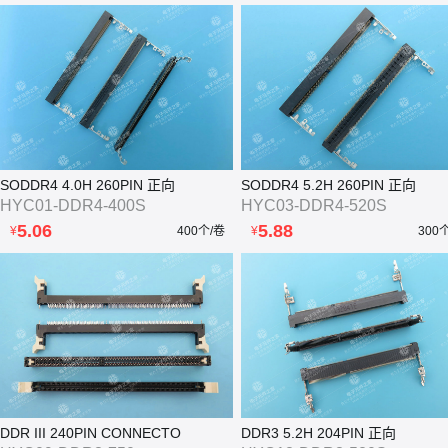
SODDR4 4.0H 260PIN 正向
SODDR4 5.2H 260PIN 正向
HYC01-DDR4-400S
HYC03-DDR4-520S
5.06
5.88
¥
400个/卷
¥
300
DDR III 240PIN CONNECTO
DDR3 5.2H 204PIN 正向