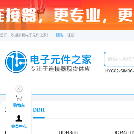
您好，欢迎来到电子元件之家！
登陆
|
注册
HYC02-SIM06-
ဆ

购物车
连接器
DDR

会员中心
DDR2
(1)
DDR3
(6)
DDR4
(10