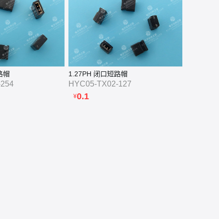
图片

路帽
1.27PH 闭口短路帽
-254
HYC05-TX02-127
0.1
¥