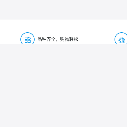
品种齐全，购物轻松
购物指南
支付配送
购物流程
支付方式
搜索商品
快递运输
订单管理
友情链接:
友情链接
阿里旺铺
淘宝店铺
深圳市华宇创精密电子有