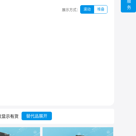
服
务
滚动
堆叠
展示方式：
替代品展开
仅显示有货
共
8
条
列表