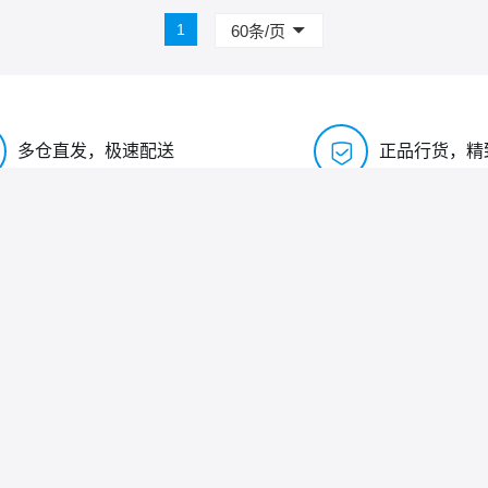
1
60条/页

多仓直发，极速配送
正品行货，精
售后服务
关于我们
售后服务
关于我们
工作
服务投诉
联系我们
隐私政策
邮箱
免责声明
地
用户协议
限公司
连接器批发网