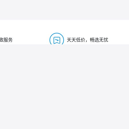
致服务
天天低价，畅选无忧
0755-27575531
时间 周一到周六（8:30-18:00）
： twhoau@163.com
扫码添加微信
址：深圳市宝安区西乡街道水库路111号星宏科技园A栋