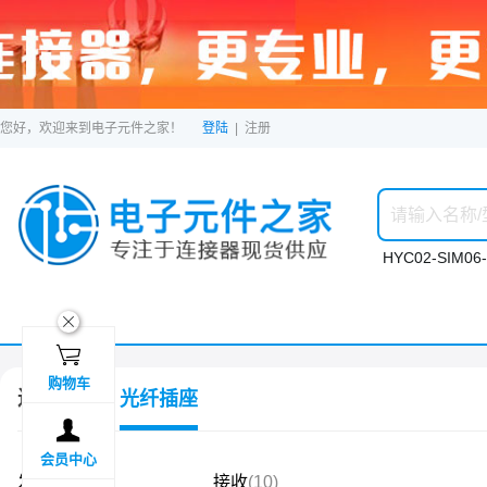
您好，欢迎来到电子元件之家！
登陆
|
注册
HYC02-SIM06-
ဆ

购物车
连接器
光纤插座

会员中心
发射
(12)
接收
(10)