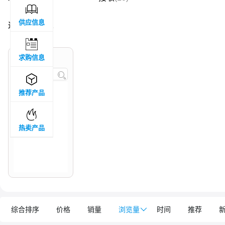

供应信息
过滤结果 :
21

求购信息
品牌属地


推荐产品

热卖产品
综合排序
价格
销量
浏览量

时间
推荐