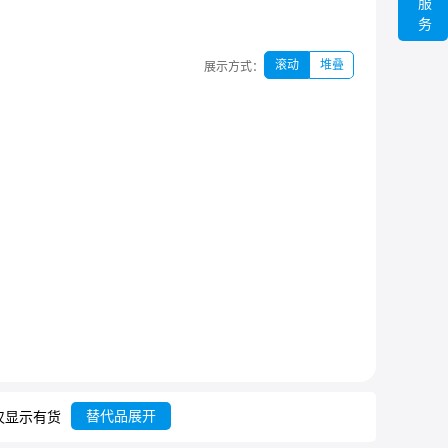
服
务
滚动
堆叠
展示方式：
替代品展开
仅显示有货