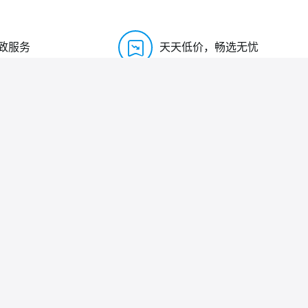
致服务
天天低价，畅选无忧
0755-27575531
时间 周一到周六（8:30-18:00）
： twhoau@163.com
扫码添加微信
址：深圳市宝安区西乡街道水库路111号星宏科技园A栋
版权所有