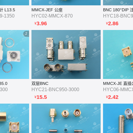
针 L13.5
MMCX-JEF 公座
BNC 180°DIP
9-1350
HYC02-MMCX-870
HYC18-BNC9
3.96
2.86
¥
¥
2
35.0
双层BNC
MMCX-JE 直插
300
HYC21-BNC950-3000
HYC06-MMCX
15.5
2.42
¥
¥