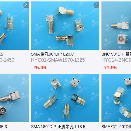
2
2
.5
SMA 带孔90°DIP L20.0
BNC 90°DIP 带
0-1450
HYC01-SMAW1970-1325
HYC14-BNC9
5.06
1.95
¥
¥
5.3
SMA 180°DIP 正脚带孔 L13.5
SMA 带针90°DIP