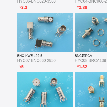
HYC06-BNC020-3560
HYC04-BNC960-2
3.3
2.86
¥
¥
BNC-KWE L29.5
BNC转RCA
HYC07-BNC660-2950
HYC08-BRCA138-
5
1.32
¥
¥