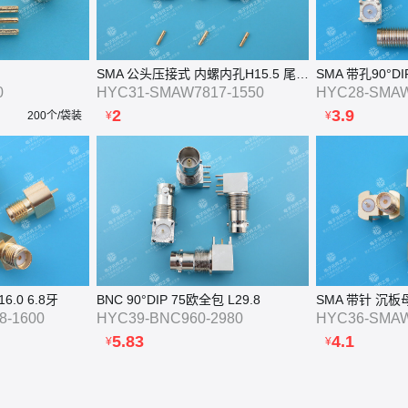
SMA 公头压接式 内螺内孔H15.5 尾孔1.7
SMA 带孔90°DIP
0
HYC31-SMAW7817-1550
HYC28-SMAW
2
3.9
200个/袋装
¥
¥
6.0 6.8牙
BNC 90°DIP 75欧全包 L29.8
SMA 带针 沉板母头
8-1600
HYC39-BNC960-2980
HYC36-SMAW
5.83
4.1
¥
¥