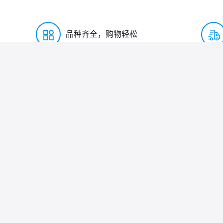
品种齐全，购物轻松
购物指南
支付配送
购物流程
支付方式
搜索商品
快递运输
订单管理
友情链接:
友情链接
阿里旺铺
淘宝店铺
深圳市华宇创精密电子有
Copyr