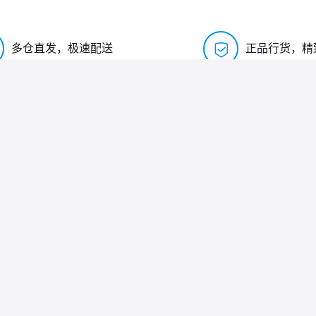
多仓直发，极速配送
正品行货，精
售后服务
关于我们
售后服务
关于我们
工作
服务投诉
联系我们
隐私政策
邮箱
免责声明
地
用户协议
限公司
连接器批发网
ight © 2026. 备案号:
粤ICP备15028391号-3
| 本商城由 电子元件之家 