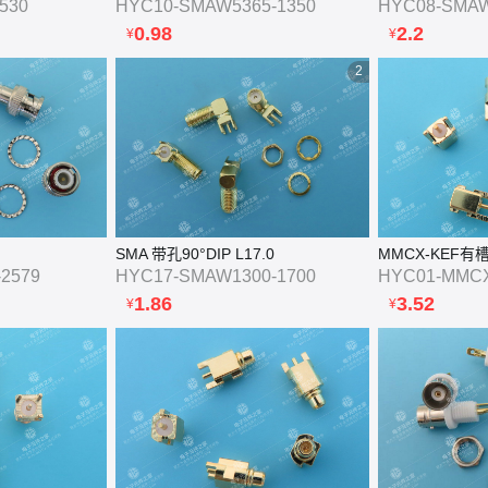
530
HYC10-SMAW5365-1350
HYC08-SMAW
0.98
2.2
¥
¥
2
SMA 带孔90°DIP L17.0
MMCX-KEF有
2579
HYC17-SMAW1300-1700
HYC01-MMCX
1.86
3.52
¥
¥