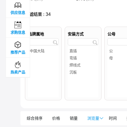

供应信息
过滤结果 :
34

求购信息
品牌属地
安装方式
公母



推荐产品

热卖产品
综合排序
价格
销量
浏览量

时间