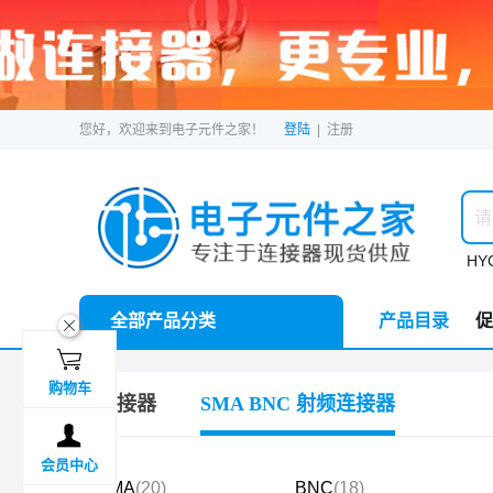
您好，欢迎来到电子元件之家！
登陆
|
注册
HYC
全部产品分类
产品目录
促
ဆ

购物车
连接器
SMA BNC 射频连接器

会员中心
SMA
(20)
BNC
(18)