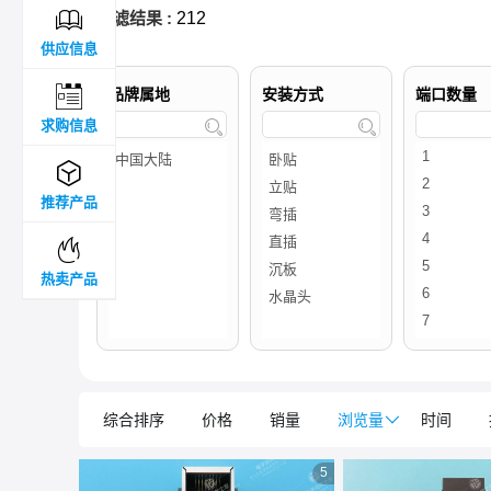

过滤结果 :
212
供应信息

品牌属地
安装方式
端口数量
求购信息



推荐产品

热卖产品
综合排序
价格
销量
浏览量

时间
5