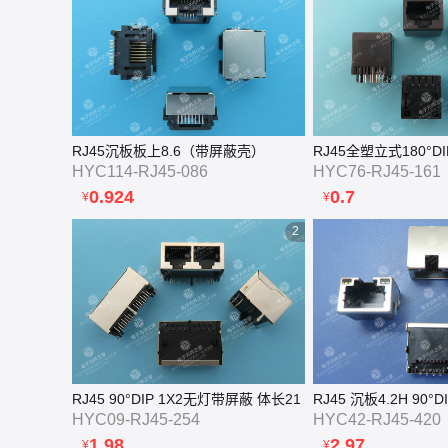
RJ45沉板板上8.6（带屏蔽壳）
RJ45全塑立式180°DI
HYC114-RJ45-086
HYC76-RJ45-161
0.924
0.7
¥
¥
2
RJ45 90°DIP 1X2无灯带屏蔽 体长21
RJ45 沉板4.2H 90°
HYC09-RJ45-254
HYC42-RJ45-420
1.98
2.97
¥
¥