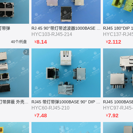
 无灯带弹
RJ 45 90°带灯带滤波器1000BASE 错脚
RJ45 180°DIP
HYC103-RJ45-214
HYC137-RJ45
8.14
2.112
40个/托盘
¥
¥
2
RJ45 1X4 90°DIP 带灯带屏蔽 外壳四脚无孔
RJ45 带灯带弹1000BASE 90° DIP HR911130C
RJ45 1000BA
HYC60-RJ45-210
HYC97-RJ45-
7.48
7.92
¥
¥