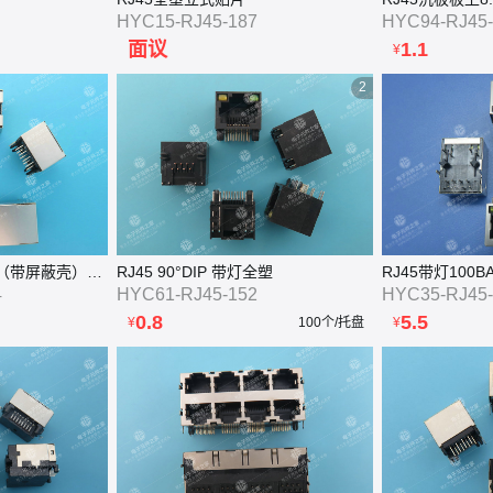
HYC15-RJ45-187
HYC94-RJ45-
面议
1.1
¥
2
RJ45 90°DIP 体长18（带屏蔽壳）高12
RJ45 90°DIP 带灯全塑
RJ45带灯100BA
4
HYC61-RJ45-152
HYC35-RJ45-
0.8
5.5
¥
100个/托盘
¥