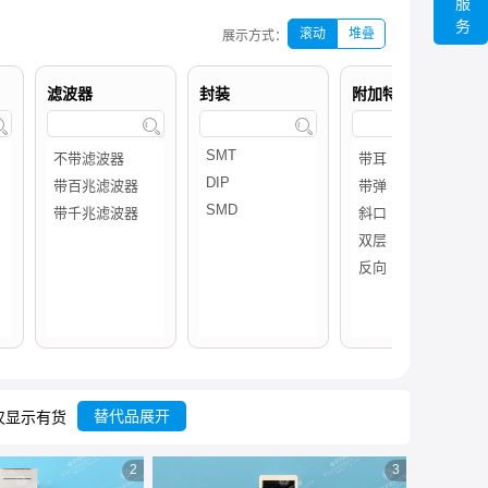
服
务
滚动
堆叠
展示方式：
滤波器
封装
附加特征




替代品展开
仅显示有货
2
3
共
212
条
列表