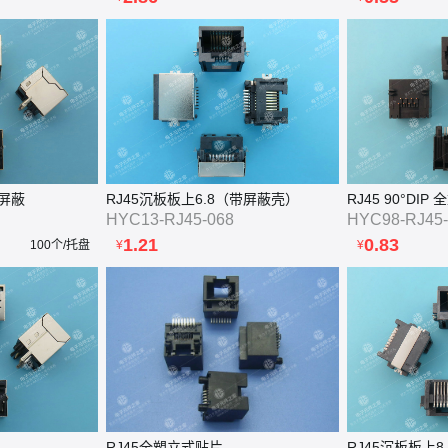
带屏蔽
RJ45沉板板上6.8（带屏蔽壳）
RJ45 90°DIP
HYC13-RJ45-068
HYC98-RJ45-
1.21
0.83
100个/托盘
¥
¥
RJ45全塑立式贴片
RJ45沉板板上8.