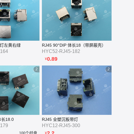
图片

P 带灯左黄右绿
RJ45 90°DIP 体长18（带屏蔽壳）
164
HYC52-RJ45-182
0.89
¥
2
2
体长18.0
RJ45 全塑沉板带灯
179
HYC12-RJ45-300
2.2
100个/托盘
¥