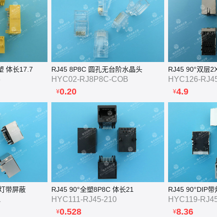
全塑 体长17.7
RJ45 8P8C 圆孔无台阶水晶头
RJ45 90°双层
5
HYC02-RJ8P8C-COB
HYC126-RJ45
0.20
4.9
¥
¥
 带灯带屏蔽
RJ45 90°全塑8P8C 体长21
RJ45 90°DIP
1
HYC111-RJ45-210
HYC119-RJ45
0.528
8.36
¥
¥