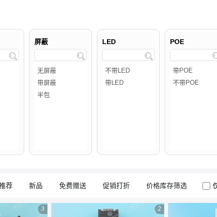
屏蔽
LED
POE



推荐
新品
免费赠送
促销打折
价格库存筛选
3
2