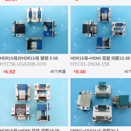
HDR15母对HDR15母 铆锁 5.08
HDR15母+HDMI 双层 间距15.88
HYC56-VGA30B-XXX
HYC01-2IN34-158
6.92
9.46
¥
45个/托盘
¥
45
HDR15母+HDMI 双层 间距19.05
DR9公+DVI24+5 间距20.4