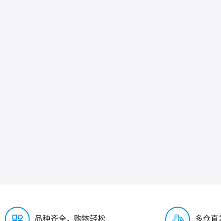
品种齐全，购物轻松
多仓直