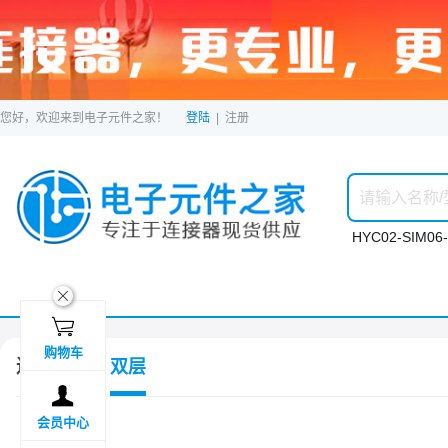
您好，欢迎来到电子元件之家！
登陆
|
注册
HYC02-SIM06-
ဆ

购物车
连接器
双层

会员中心