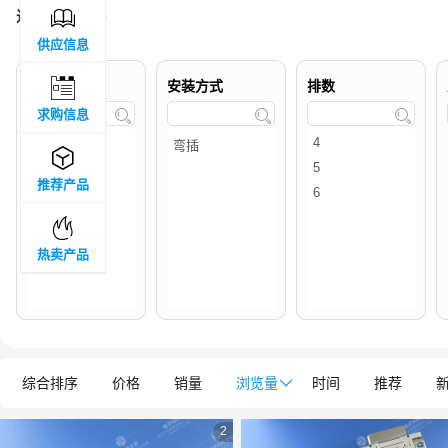

过滤结果 :
36
供应信息

品牌属地
安装方式
排数
求购信息




推荐产品

热卖产品
综合排序
价格
销量
浏览量

时间
推荐
2