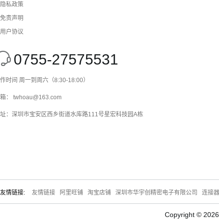
隐私政策
免责声明
用户协议
0755-27575531
作时间 周一到周六（8:30-18:00）
箱： twhoau@163.com
址：深圳市宝安区西乡街道水库路111号星宏科技园A栋
友情链接:
友情链接
阿里旺铺
淘宝店铺
深圳市华宇创精密电子有限公司
连接
Copyright © 20