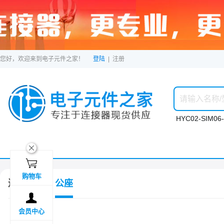
您好，欢迎来到电子元件之家！
登陆
|
注册
HYC02-SIM06-
ဆ

购物车
连接器
公座

会员中心