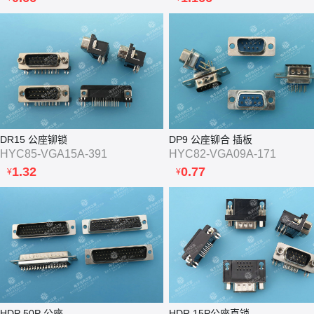
DR15 公座铆锁
DP9 公座铆合 插板
HYC85-VGA15A-391
HYC82-VGA09A-171
1.32
0.77
¥
¥
HDP 50P 公座
HDR 15P公座直锁