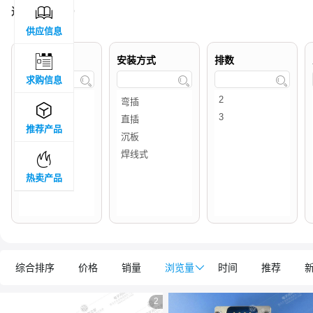

过滤结果 :
29
供应信息

品牌属地
安装方式
排数
求购信息




推荐产品

热卖产品
综合排序
价格
销量
浏览量

时间
推荐
2