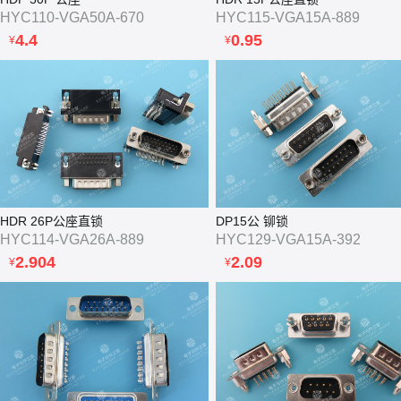
HYC110-VGA50A-670
HYC115-VGA15A-889
4.4
0.95
¥
¥
HDR 26P公座直锁
DP15公 铆锁
HYC114-VGA26A-889
HYC129-VGA15A-392
2.904
2.09
¥
¥