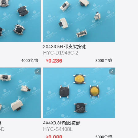
图片

2X4X3.5H 带支架按键
HYC-D1946C-2
0.286
4000个/盘
¥
3000个/盘
2
2
键
4X4X0.8H轻触按键
-D
HYC-S4408L
0.088
¥
5000个/卷