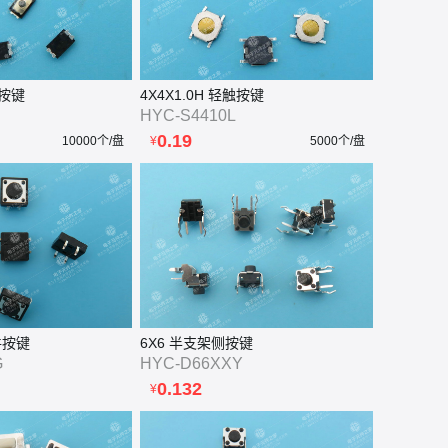
触按键
4X4X1.0H 轻触按键
HYC-S4410L
0.19
10000个/盘
¥
5000个/盘
插件按键
6X6 半支架侧按键
G
HYC-D66XXY
0.132
¥