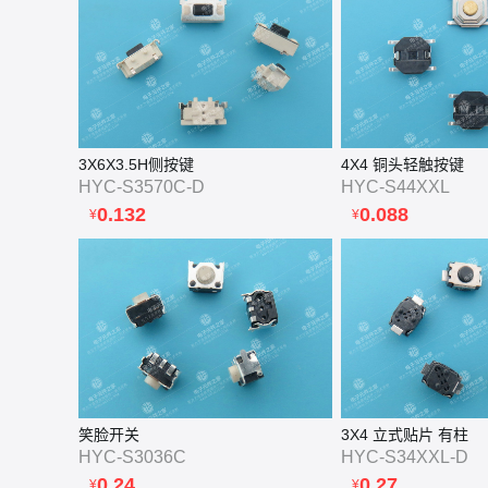
3X6X3.5H侧按键
4X4 铜头轻触按键
HYC-S3570C-D
HYC-S44XXL
0.132
0.088
¥
¥
笑脸开关
3X4 立式贴片 有柱
HYC-S3036C
HYC-S34XXL-D
0.24
0.27
¥
¥