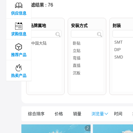

过滤结果 :
76
供应信息

品牌属地
安装方式
封装
求购信息



推荐产品

热卖产品
综合排序
价格
销量
浏览量

时间
2