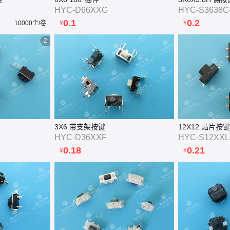
HYC-D66XXG
HYC-S3638C
0.1
0.2
10000个/卷
¥
¥
2
3X6 带支架按键
12X12 贴片按键
HYC-D36XXF
HYC-S12XXL
0.18
0.21
¥
¥