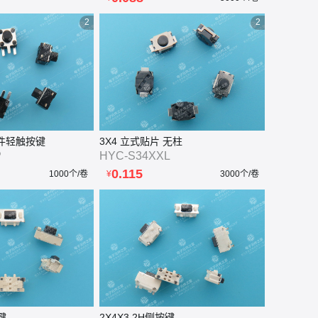
2
2
脚插件轻触按键
3X4 立式贴片 无柱
P
HYC-S34XXL
0.115
1000个/卷
¥
3000个/卷
键
2X4X3.2H侧按键