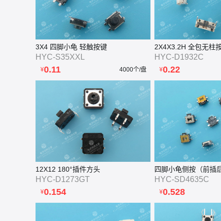
3X4 四脚小龟 轻触按键
2X4X3.2H 全包无柱
HYC-S35XXL
HYC-D1932C
0.11
0.22
¥
4000个/盘
¥
12X12 180°插件方头
四脚小龟侧按（前插
HYC-D1273GT
HYC-SD4635C
0.154
0.528
¥
¥