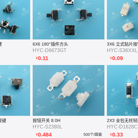
键
6X6 180°插件方头
3X6 立式贴片
HYC-D6673GT
HYC-S36XXL
0.11
0.09
¥
¥
按键
按钮开关 8.0H
2X3 全包无柱
HYC-S2380L
HYC-D1628C
0.484
0.33
¥
500个/袋装
¥