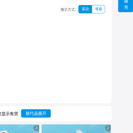
服
务
滚动
堆叠
展示方式：
替代品展开
仅显示有货
3
2
共
76
条
列表