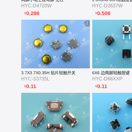
HYC-D4720W
HYC-D2637W
0.286
0.506
¥
¥
2
3.7X3.7X0.35H 贴片轻触开关
6X6 边两脚轻触按键
HYC-S3735L
HYC-D66XXP
0.11
0.11
¥
¥