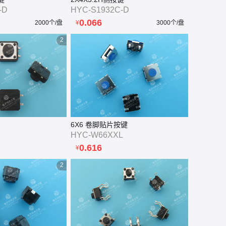
-D
HYC-S1932C-D
0.066
2000个/盘
¥
3000个/盘
2
6X6 卷脚贴片按键
HYC-W66XXL
0.616
¥
2