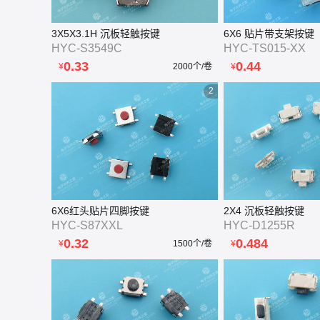
3X5X3.1H 沉板轻触按键
6X6 贴片带支架按键
HYC-S3549C
HYC-TS015-XX
0.33
0.44
¥
2000个/卷
¥
2
6X6红头贴片四脚按键
2X4 沉板轻触按键
HYC-S87XXL
HYC-D1255R
0.32
0.484
¥
1500个/卷
¥