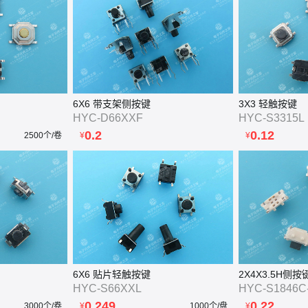
6X6 带支架侧按键
3X3 轻触按键
HYC-D66XXF
HYC-S3315L
0.2
0.12
2500个/卷
¥
¥
6X6 贴片轻触按键
2X4X3.5H侧按
HYC-S66XXL
HYC-S1846C
0.249
0.22
3000个/卷
¥
1000个/盘
¥