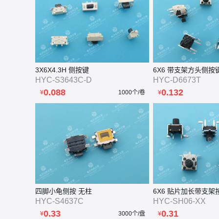
3X6X4.3H 侧按键
6X6 带支架方头侧按
HYC-S3643C-D
HYC-D6673T
0.088
0.132
¥
1000个/卷
¥
四脚小龟侧按 无柱
6X6 贴片加长带支架
HYC-S4637C
HYC-SH06-XX
0.33
0.31
¥
3000个/盘
¥