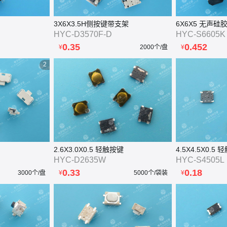
3X6X3.5H侧按键带支架
6X6X5 无声硅
HYC-D3570F-D
HYC-S6605K
0.35
0.452
¥
2000个/盘
¥
2
2.6X3.0X0.5 轻触按键
4.5X4.5X0.5
HYC-D2635W
HYC-S4505L
0.33
0.18
3000个/盘
¥
5000个/袋装
¥