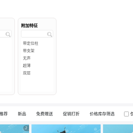
附加特征


推荐
新品
免费赠送
促销打折
价格库存筛选
2