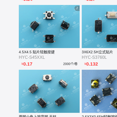
2
4.5X4.5 贴片轻触按键
3X6X2.5H立式贴片
HYC-S45XXL
HYC-S3760L
0.17
0.132
¥
2000个/卷
¥
两脚小龟上按弯脚 无柱
2.6X3X0.65H轻触按