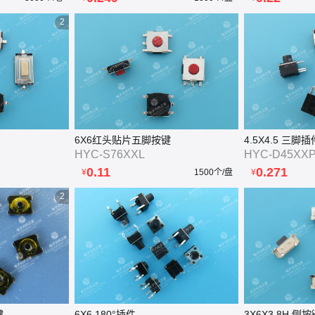
2
6X6红头贴片五脚按键
4.5X4.5 三
HYC-S76XXL
HYC-D45XX
0.11
0.271
¥
1500个/盘
¥
2
键
6X6 180°插件
3X6X3.8H 侧按