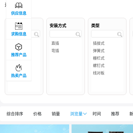

过滤结果 :
2
供应信息

品牌属地
安装方式
类型
求购信息




推荐产品

热卖产品
综合排序
价格
销量
浏览量

时间
推荐