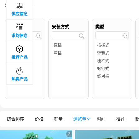

过滤结果 :
13
供应信息

品牌属地
安装方式
类型
求购信息




推荐产品

热卖产品
综合排序
价格
销量
浏览量

时间
推荐
2