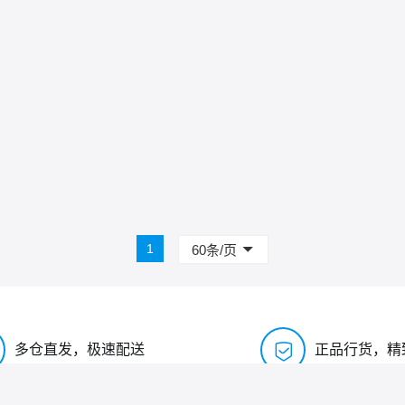
1
60条/页

多仓直发，极速配送
正品行货，精