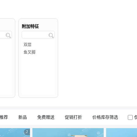
附加特征


推荐
新品
免费赠送
促销打折
价格库存筛选
2