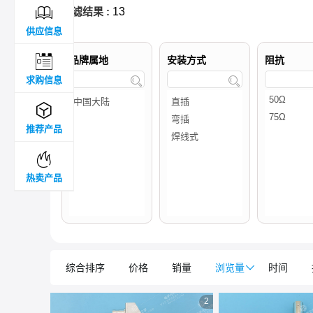

过滤结果 :
13
供应信息

品牌属地
安装方式
阻抗
求购信息



推荐产品

热卖产品
综合排序
价格
销量
浏览量

时间
2