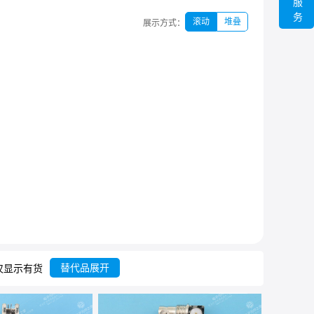
服
务
滚动
堆叠
展示方式：
替代品展开
仅显示有货
共
13
条
列表