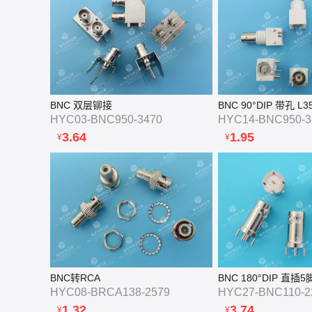
BNC 双层铆接
BNC 90°DIP 带孔 L35
HYC03-BNC950-3470
HYC14-BNC950-3
3.64
1.95
¥
¥
BNC转RCA
BNC 180°DIP 直插5脚
HYC08-BRCA138-2579
HYC27-BNC110-2
1.32
3.74
¥
¥